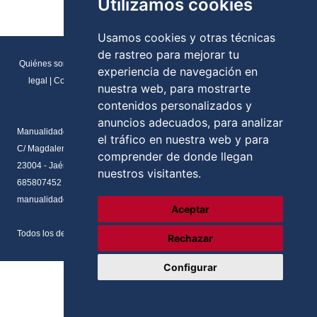
Utilizamos cookies
Usamos cookies y otras técnicas
de rastreo para mejorar tu
Quiénes somos
|
Direcciones y contactos
|
Formulario de contacto
|
Aviso
experiencia de navegación en
legal
|
Condiciones generales de venta
|
Política de cookies
|
RGPD
nuestra web, para mostrarte
Preferencias de cookies
contenidos personalizados y
anuncios adecuados, para analizar
Manualidades Flores
el tráfico en nuestra web y para
C/ Magdalena del prado, N.2 Local
comprender de donde llegan
23004 - Jaén - Andalucia
nuestros visitantes.
685807452
manualidadesflores@manualnova.com
Aceptar
Todos los derechos reservados. Desarrollado por
Axos Soluciones
Rechazar
Configurar