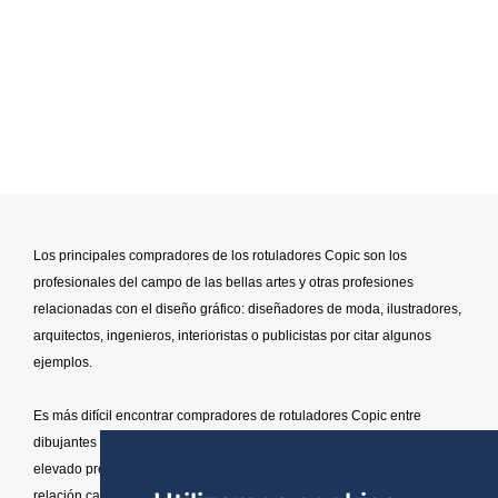
Los principales compradores de los rotuladores Copic son los
profesionales del campo de las bellas artes y otras profesiones
relacionadas con el diseño gráfico: diseñadores de moda, ilustradores,
arquitectos, ingenieros, interioristas o publicistas por citar algunos
ejemplos.
Es más difícil encontrar compradores de rotuladores Copic entre
dibujantes principiantes y aficionados a las bellas artes debido al
elevado precio de los mismos. Aunque su calidad es excelente su
relación calidad precio no lo es tanto y resulta un producto algo caro