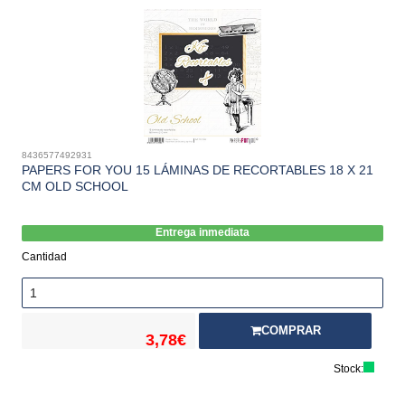
8436577492931
PAPERS FOR YOU 15 LÁMINAS DE RECORTABLES 18 X 21
CM OLD SCHOOL
Entrega inmediata
Cantidad
COMPRAR
3,78€
Stock: