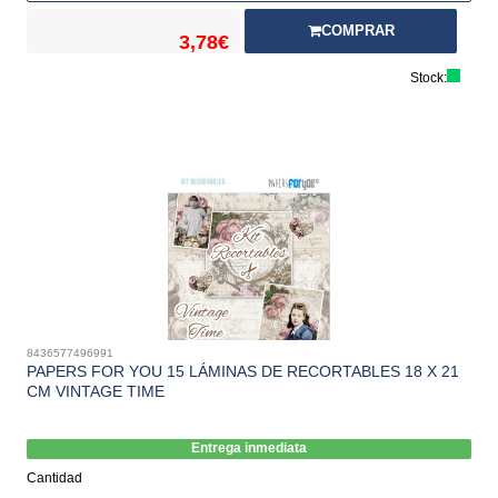
COMPRAR
3,78€
Stock:
8436577496991
PAPERS FOR YOU 15 LÁMINAS DE RECORTABLES 18 X 21
CM VINTAGE TIME
Entrega inmediata
Cantidad