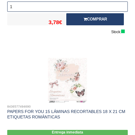
COMPRAR
3,78€
Stock:
8436577494690
PAPERS FOR YOU 15 LÁMINAS RECORTABLES 18 X 21 CM
ETIQUETAS ROMÁNTICAS
Entrega inmediata