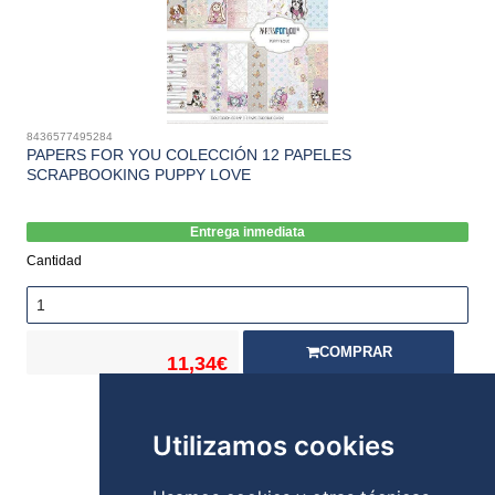
8436577495284
PAPERS FOR YOU COLECCIÓN 12 PAPELES
SCRAPBOOKING PUPPY LOVE
Entrega inmediata
Cantidad
COMPRAR
11,34€
Stock:
Utilizamos cookies