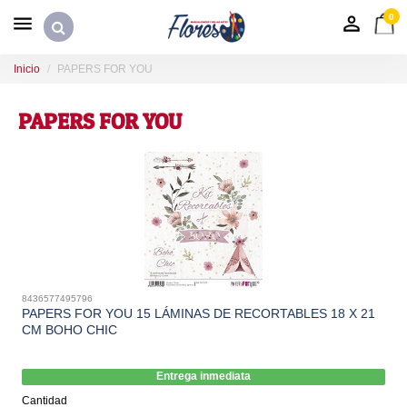
0
Inicio
PAPERS FOR YOU
PAPERS FOR YOU
8436577495796
PAPERS FOR YOU 15 LÁMINAS DE RECORTABLES 18 X 21
CM BOHO CHIC
Entrega inmediata
Cantidad