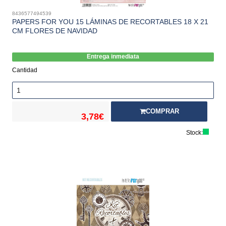
8436577494539
PAPERS FOR YOU 15 LÁMINAS DE RECORTABLES 18 X 21
CM FLORES DE NAVIDAD
Entrega inmediata
Cantidad
COMPRAR
3,78€
Stock: