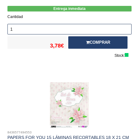
Entrega inmediata
Cantidad
COMPRAR
3,78€
Stock:
8436577494553
PAPERS FOR YOU 15 LÁMINAS RECORTABLES 18 X 21 CM