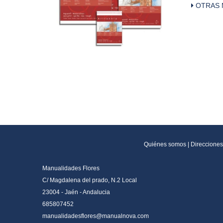
OTRAS 
Quiénes somos
|
Direcciones
Manualidades Flores
C/ Magdalena del prado, N.2 Local
23004 - Jaén - Andalucia
685807452
manualidadesflores@manualnova.com