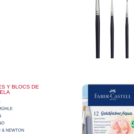
ES Y BLOCS DE
ELA
S
MÜHLE
N
NO
 & NEWTON