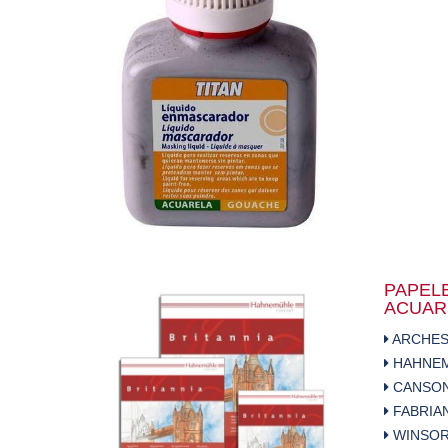
PAPEL
ACUAR
ARCHE
HAHNE
CANSO
FABRIA
WINSOR