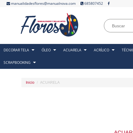
manualidadesflores@manualnova.com
685807452
DECORAR TELA
ÓLEO
ACUARELA
ACRÍLICO
TÉCNI
SCRAPBOOKING
Inicio
ACUARELA
ACUAR