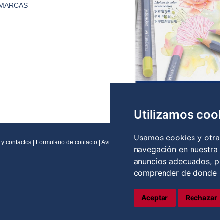
MARCAS
Utilizamos coo
Usamos cookies y otras
 y contactos
|
Formulario de contacto
|
Aviso legal
|
Condiciones generales de vent
navegación en nuestra
anuncios adecuados, pa
comprender de donde ll
Aceptar
Rechazar