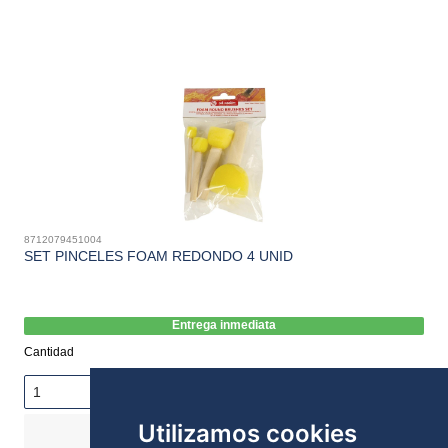
8712079451004
SET PINCELES FOAM REDONDO 4 UNID
Entrega inmediata
Cantidad
Utilizamos cookies
COMPRAR
1,95€