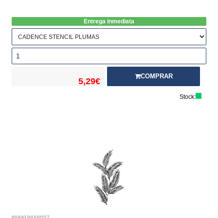
Entrega inmediata
COMPRAR
5,29€
Stock:
8689036009557