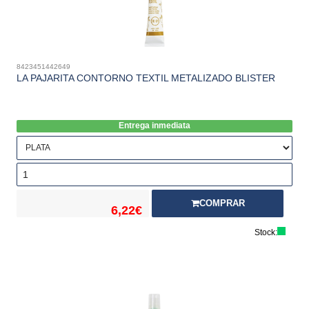
8423451442649
LA PAJARITA CONTORNO TEXTIL METALIZADO BLISTER
Entrega inmediata
COMPRAR
6,22€
Stock: