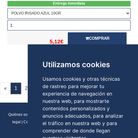
Entrega inmediata
COMPRAR
5,12€
Stock:
Utilizamos cookies
Usamos cookies y otras técnicas
de rastreo para mejorar tu
«
1
2
»
experiencia de navegación en
nuestra web, para mostrarte
contenidos personalizados y
Quiénes somos
|
Direcciones y contactos
|
Formulario de contacto
|
Aviso
anuncios adecuados, para analizar
legal
|
Condiciones generales de venta
|
Política de cookies
|
RGPD
el tráfico en nuestra web y para
Preferencias de cookies
comprender de donde llegan