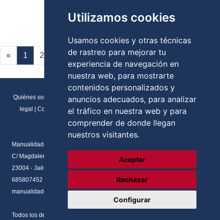
Utilizamos cookies
Usamos cookies y otras técnicas
de rastreo para mejorar tu
«
1
2
3
4
5
»
experiencia de navegación en
nuestra web, para mostrarte
contenidos personalizados y
Quiénes somos
|
Direcciones y contactos
|
Formulario de contacto
|
Aviso
anuncios adecuados, para analizar
legal
|
Condiciones generales de venta
|
Política de cookies
|
RGPD
el tráfico en nuestra web y para
Preferencias de cookies
comprender de donde llegan
nuestros visitantes.
Manualidades Flores
C/ Magdalena del prado, N.2 Local
Aceptar
23004 - Jaén - Andalucia
Rechazar
685807452
manualidadesflores@manualnova.com
Configurar
Todos los derechos reservados. Desarrollado por
Axos Soluciones