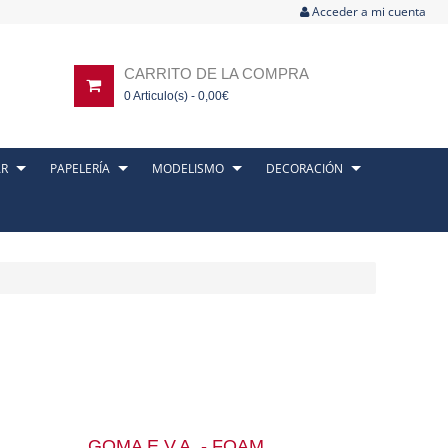
Acceder a mi cuenta
CARRITO DE LA COMPRA
0
Articulo(s) -
0,00
€
AR
PAPELERÍA
MODELISMO
DECORACIÓN
GOMA E.V.A. - FOAM