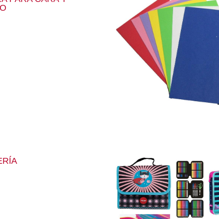
O
ERÍA