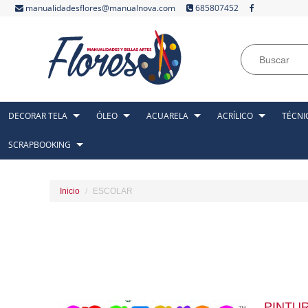
manualidadesflores@manualnova.com
685807452
DECORAR TELA
ÓLEO
ACUARELA
ACRÍLICO
TÉCNI
SCRAPBOOKING
Inicio
ESCOLAR
PINTUR