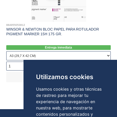
884955053812
WINSOR & NEWTON BLOC PAPEL PARA ROTULADOR
PIGMENT MARKER 15H 175 GR.
Entrega inmediata
Utilizamos cookies
COMPRAR
19,40€
Stock:
Usamos cookies y otras técnicas
de rastreo para mejorar tu
experiencia de navegación en
nuestra web, para mostrarte
contenidos personalizados y