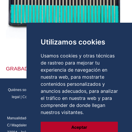
Utilizamos cookies
Usamos cookies y otras técnicas
de rastreo para mejorar tu
GRABADO VIDRIO
experiencia de navegación en
nuestra web, para mostrarte
contenidos personalizados y
Quiénes somos
|
Direcciones y contactos
|
Formulario de contacto
|
Aviso
anuncios adecuados, para analizar
legal
|
Condiciones generales de venta
|
Política de cookies
|
RGPD
el tráfico en nuestra web y para
Preferencias de cookies
comprender de donde llegan
nuestros visitantes.
Manualidades Flores
C/ Magdalena del prado, N.2 Local
Aceptar