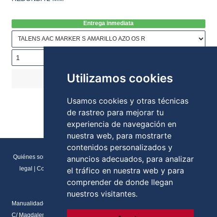
Entrega inmediata
Utilizamos cookies
COMPRAR
3,19€
Stock:
Usamos cookies y otras técnicas
de rastreo para mejorar tu
experiencia de navegación en
nuestra web, para mostrarte
contenidos personalizados y
Quiénes somos
|
Direcciones y contactos
|
Formulario de contacto
|
Aviso
anuncios adecuados, para analizar
legal
|
Condiciones generales de venta
|
Política de cookies
|
RGPD
el tráfico en nuestra web y para
Preferencias de cookies
comprender de donde llegan
nuestros visitantes.
Manualidades Flores
C/ Magdalena del prado, N.2 Local