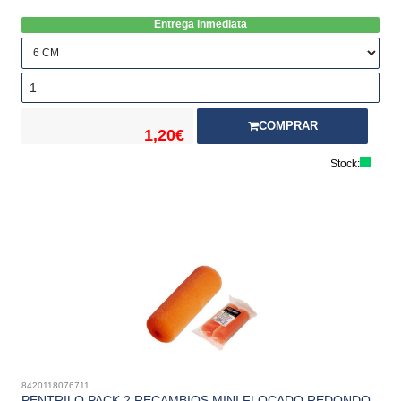
Entrega inmediata
COMPRAR
1,20€
Stock:
8420118076711
PENTRILO PACK 2 RECAMBIOS MINI FLOCADO REDONDO