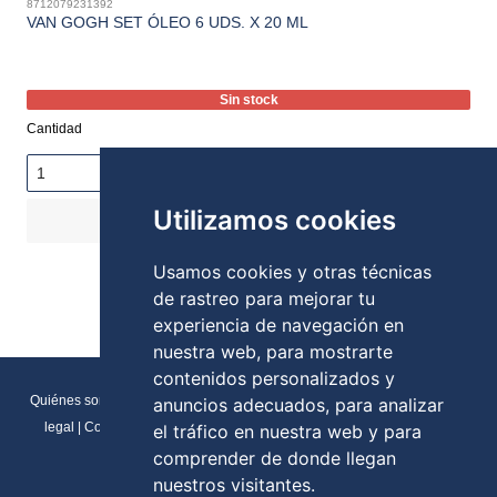
8712079231392
VAN GOGH SET ÓLEO 6 UDS. X 20 ML
Sin stock
Cantidad
Utilizamos cookies
COMPRAR
19,51€
Stock:
Usamos cookies y otras técnicas
de rastreo para mejorar tu
experiencia de navegación en
nuestra web, para mostrarte
contenidos personalizados y
Quiénes somos
|
Direcciones y contactos
|
Formulario de contacto
|
Aviso
anuncios adecuados, para analizar
legal
|
Condiciones generales de venta
|
Política de cookies
|
RGPD
el tráfico en nuestra web y para
Preferencias de cookies
comprender de donde llegan
nuestros visitantes.