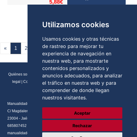
5,88€
Stock:
Utilizamos cookies
Usamos cookies y otras técnicas
de rastreo para mejorar tu
«
1
2
3
4
5
»
experiencia de navegación en
nuestra web, para mostrarte
contenidos personalizados y
Quiénes somos
|
Direcciones y contactos
|
Formulario de contacto
|
Aviso
anuncios adecuados, para analizar
legal
|
Condiciones generales de venta
|
Política de cookies
|
RGPD
el tráfico en nuestra web y para
Preferencias de cookies
comprender de donde llegan
nuestros visitantes.
Manualidades Flores
C/ Magdalena del prado, N.2 Local
Aceptar
23004 - Jaén - Andalucia
Rechazar
685807452
manualidadesflores@manualnova.com