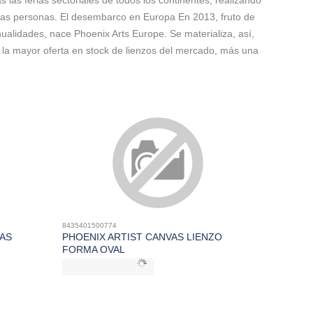
las ferias sectoriales de todos los continentes, realizando
e las personas. El desembarco en Europa En 2013, fruto de
nualidades, nace Phoenix Arts Europe. Se materializa, así,
la mayor oferta en stock de lienzos del mercado, más una
8435401500774
AS
PHOENIX ARTIST CANVAS LIENZO
FORMA OVAL