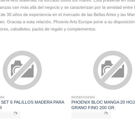
nix Arts Materials ha surcado todos los mares. Está presente en todas 
ianzas van más allá del negocio y se caracterizan por la amistad entr
s de 30 años de experiencia en el mercado de las Bellas Artes y las Ma
 Gracias a esta relación, Phoenix Arts Europe pone a su disposición 
olores, caballetes, packs de regalo y complementos.
664
8435401534304
 SET 6 PALILLOS MADERA PARA
PHOENIX BLOC MANGA 20 HOJ
R
GRANO FINO 200 GR.