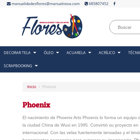
manualidadesflores@manualnova.com
685807452
DECORAR TELA
ÓLEO
ACUARELA
ACRÍLICO
TÉCNI
SCRAPBOOKING
Inicio
Phoenix
Phoenix
El nacimiento de Phoenix Arts Phoenix lo forma un equipo de
la ciudad China de Wuxi en 1995. Convirtió su proyecto en 
internacional. Con las velas fuertemente tensadas y el timó