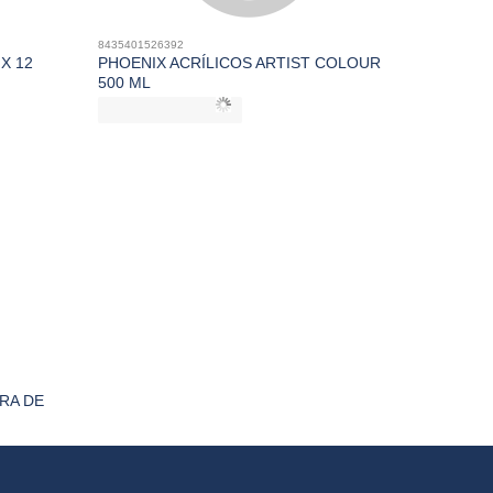
8435401526392
X 12
PHOENIX ACRÍLICOS ARTIST COLOUR
500 ML
RA DE