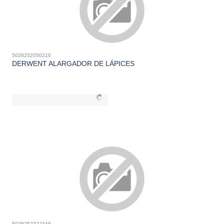
5028252050210
DERWENT ALARGADOR DE LÁPICES
5028252322348