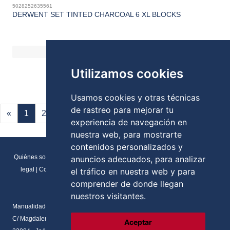
5028252635561
DERWENT SET TINTED CHARCOAL 6 XL BLOCKS
Utilizamos cookies
Usamos cookies y otras técnicas
de rastreo para mejorar tu
«
1
2
»
experiencia de navegación en
nuestra web, para mostrarte
contenidos personalizados y
Quiénes somos
|
Direcciones y contactos
|
Formulario de contacto
|
Aviso
anuncios adecuados, para analizar
legal
|
Condiciones generales de venta
|
Política de cookies
|
RGPD
el tráfico en nuestra web y para
Preferencias de cookies
comprender de donde llegan
nuestros visitantes.
Manualidades Flores
C/ Magdalena del prado, N.2 Local
Aceptar