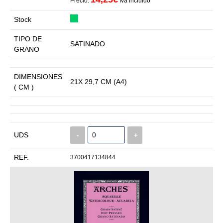
Precio:
Iva incluido
Stock
TIPO DE
SATINADO
GRANO
DIMENSIONES
21X 29,7 CM (A4)
( CM )
UDS
-
+
REF.
3700417134844